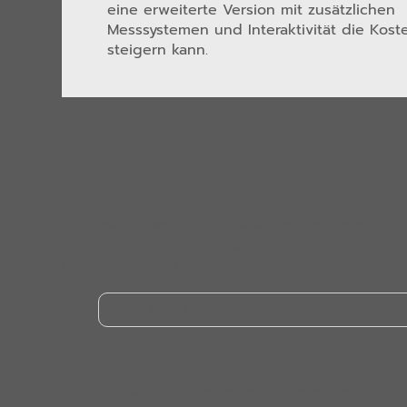
eine erweiterte Version mit zusätzlichen
Messsystemen und Interaktivität die Kost
steigern kann.
Sportwissenschaftlicher 
Fähigkeiten werden für jede Trainingsperson nu
Schwächen/ Handlungsbedarf aber auch Potenzia
dieses Angebot ein Volltreffer.
Griffkraft (Messung der Hängedauer an
Die Griffkraft wird durch die Dauer ge
Fokus auf die reine Ausdauer der Hand-