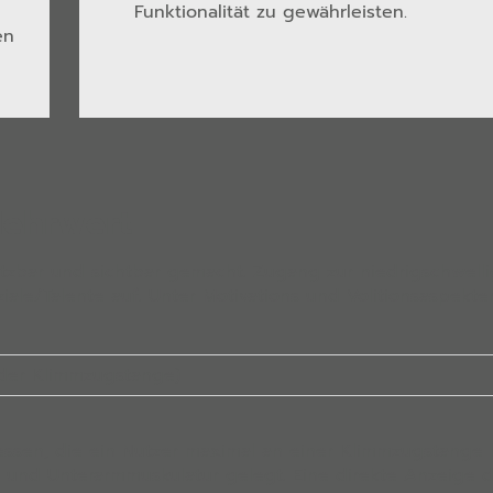
Funktionalität zu gewährleisten.
en
Mehrwert
tzbar und sichtbar gemacht. Zugang zur niedrigschwelli
le/Talente auf. Unter Motivations und Volitionsaspekten
 der Klimmzugstange)
messen, die ein Nutzer maximal an einer Klimmzugstange 
 und Unterarmmuskulatur gelegt. Eine direkte Anzeige 