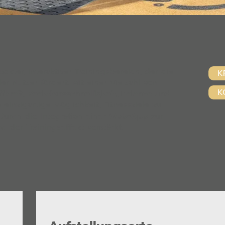
akter, interaktiver Trainingsbereich, der die
K
er Nutzer fördert. Mit einer Vielzahl von
K
ffkraft, Reaktionsschnelligkeit, Balance und
 einzigartige Möglichkeit, Fitnessziele zu
Durch die Integration einer
Web-App
zur
 der Trainingseffekt verstärkt.