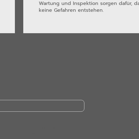
Wartung und Inspektion sorgen dafür, d
keine Gefahren entstehen.
gen Leistungsdiagnostik zeigt
 aus der Sportpsychologie ist
hängen kann. Hierbei wird der
der gemessenen Zeit motiviert