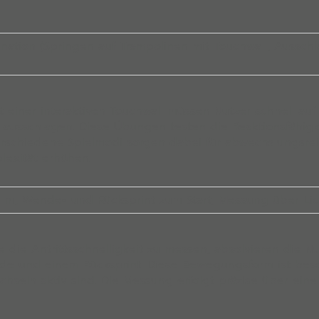
dination (Springen auf Trampolinen mit Touchwall, Aussc
t einer interaktiven
Touchwall
müssen Nutzer schnell auf 
 ausschlagen. Diese Übungen testen die Reaktionsfähigk
Verschiedene Spielmodi sorgen dabei für abwechslungsr
exität erhöhen.
-10 m, Wende- und Rücksprint zum Start, Messung über Li
 die Antrittsschnelligkeit zu messen, absolvieren die Nu
de und einem Rücksprint. Diese Bewegungsform ist beson
hseln aktiv sind. Die Messung erfolgt präzise über eine 