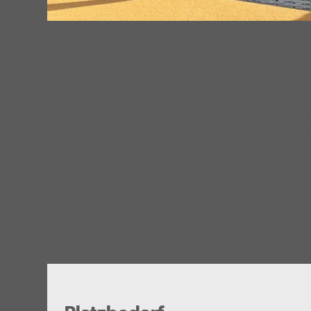
Der SportAtrium Skillpark auf 150 m² ist ein komp
physische Fitness und sportliche Vielseitigkeit d
Stationen, die verschiedene Fähigkeiten wie
Gri
Sprintfähigkeit
messen, bietet der Skillpark eine
erreichen und Fortschritte sichtbar zu machen. 
Ergebnismessung und Fortschrittsverfolgung wird