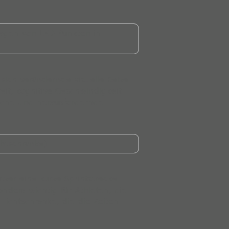
hlagen von LED-Punkten in
sich verändernde visuelle Reize
eit, kognitive Geschwindigkeit
eiche und herausfordernde
chtschranke)
tzer eine kurze Sprintstrecke
ders wichtig für Athleten, die
Lichtschranke, die die Zeiten