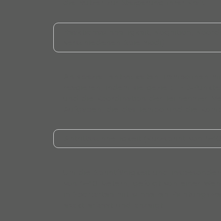
die Nutzer zur Steigerung ihrer Kraft.
Reaktionsschnelligkeit, Kognition, Koor
verschiedenen Spielmodi)
An speziell entwickelten Trampolinen mi
reagieren, indem sie gezielt LED-Punkte
und die Koordination der Teilnehmer. 
Aufgaben, die das Tempo und die Kompl
Antrittsschnelligkeit (Kurzsprint von 5
Um die Sprintfähigkeit und insbesondere
von 5–10 Metern, gefolgt von einer Wen
in Sportarten mit schnellen Richtungswec
exakt erfasst und anzeigt.