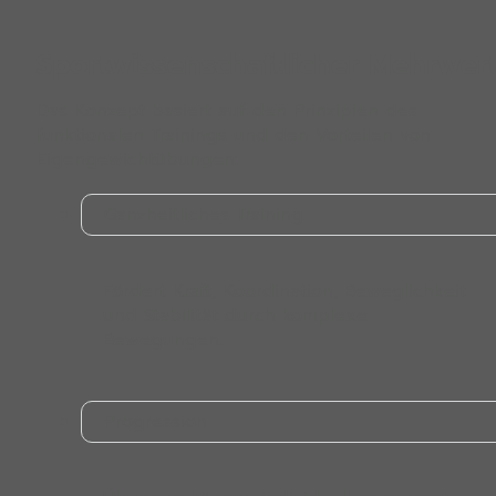
Sportwissenschaftlicher Mehrwer
Das Konzept basiert auf den Prinzipien des
funktionalen Trainings und den Vorteilen von
Eigengewichtübungen:
Ganzheitliches Training
Fördert Kraft, Koordination, Beweglichkeit
und Stabilität durch komplexe
Bewegungen.
Progression