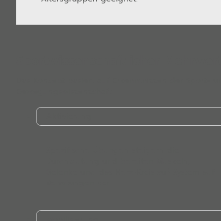
Sportwissenschaftlicher Mehrwer
Das Konzept basiert auf Erkenntnissen der Sport- u
Bewegungswissenschaft:
Aktivierung
Spezifische Übungen steigern die
Durchblutung und bereiten Muskeln,
Gelenke und das Herz-Kreislauf-System auf
Belastungen vor.
Mobilisierung