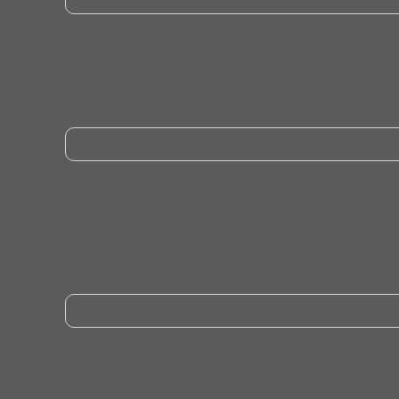
Gelenkschonende Bewegungen fördern die
Flexibilität und verhindern Überlastungen.
Verletzungsprävention
Studien zeigen, dass ein gezieltes
Aufwärmtraining das Verletzungsrisiko
erheblich reduziert.
Förderung von Bewegungskompetenz
Die Stationen fördern koordinative
Fähigkeiten und Gleichgewicht, was