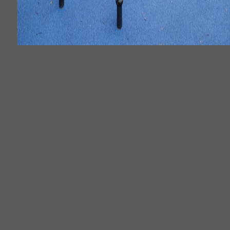
Das Konzept „Calisthenics/Training mit dem eigenen
Körpergewicht“ setzt auf funktionales Training, das
die natürliche Bewegungsfähigkeit des Körpers in
den Mittelpunkt stellt. Mit speziell konzipierten
Anlagen und Geräten werden vielseitige Übungen
ermöglicht, die Muskelkraft, Beweglichkeit,
Koordination und Ausdauer fördern – und das alles
ohne zusätzliche Gewichte. Das Konzept ist sowohl f
Anfänger als auch für Profis geeignet und findet
seinen Platz in urbanen Räumen, Sportparks und
Freizeitgeländen.