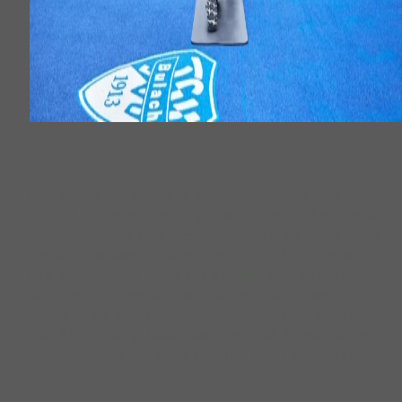
Das Warm Up-Konzept von SportAtrium ist speziell
darauf ausgelegt, eine strukturierte und effektive
Aufwärmphase im Outdoor-Bereich zu fördern. Es
umfasst Bewegungsstationen und Übungselemente,
die Körper und Geist auf sportliche Aktivität
vorbereiten. Das Konzept eignet sich sowohl für
Freizeit- als auch Leistungssportler und unterstützt
die Aktivierung, Mobilisierung und Prävention von
Verletzungen vor dem Training oder Wettkampf.