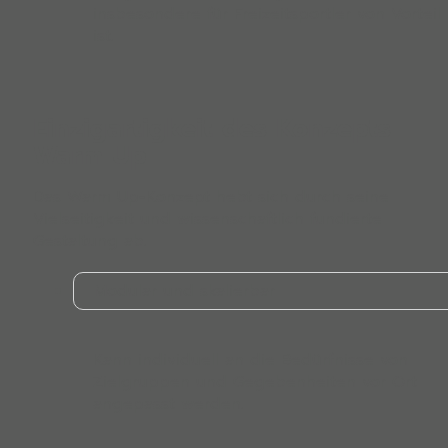
insbesondere für Freizeitsportler von Vorteil
ist.
Einzigartigkeit des Konzepts
Warm Up
Das Warm Up-Konzept hebt sich durch seine
Vielseitigkeit und wissenschaftlich fundierte
Gestaltung ab.
Modular und skalierbar
Kann individuell an die Bedürfnisse von
Zielgruppen und Gegebenheiten vor Ort
angepasst werden.