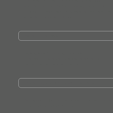
Übungen können individuell angepasst
werden, von einfachen Bewegungen bis hin
zu anspruchsvollen Calisthenics-Figuren wie
Muscle-
Ups
oder Planks.
Verletzungsprävention
Eigengewichttraining minimiert
Überlastungsrisiken, da keine externen
Gewichte verwendet werden.
Förderung der Körperwahrnehmung
Verbessert die Propriozeption und Kontrolle
über den eigenen Körper.