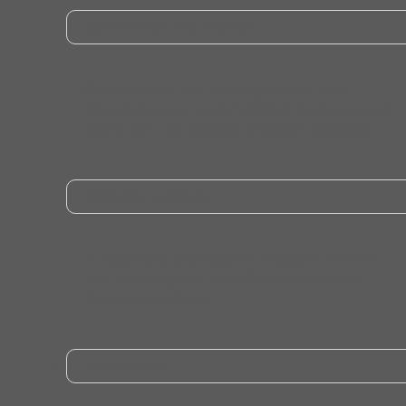
Barrierefrei und inklusiv
Geeignet für alle Altersgruppen und
Fitnessniveaus, einschließlich Senioren und
Menschen mit eingeschränkter Mobilität.
Attraktiv gestaltet
Funktionale, ästhetische Designs fördern
die Nutzung und schaffen einladende
Bewegungsräume.
Erweiterbar