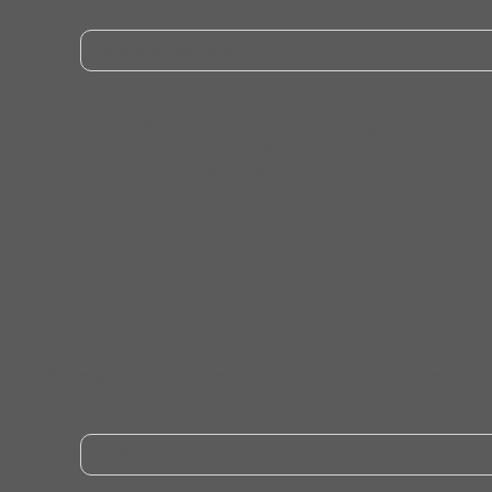
Sozialer Aspekt
Die offene Gestaltung fördert gemeinsames
Training und schafft ein
Gemeinschaftsgefühl.
Einzigartigkeit des Konzepts
Calisthenics
Das „Calisthenics/Training mit dem eigenen
Körpergewicht“-Konzept hebt sich durch folgende
Merkmale ab:
Flächeneffizienz